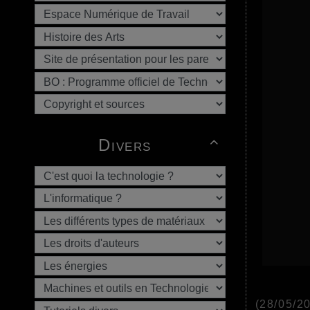
Divers

(28/05/2