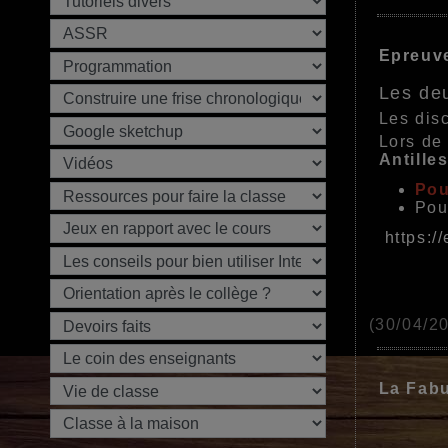
Epreuve
Les deu
Les disc
Lors de
Antille
Pou
Pou
https:/
(30/04/2
La Fabu