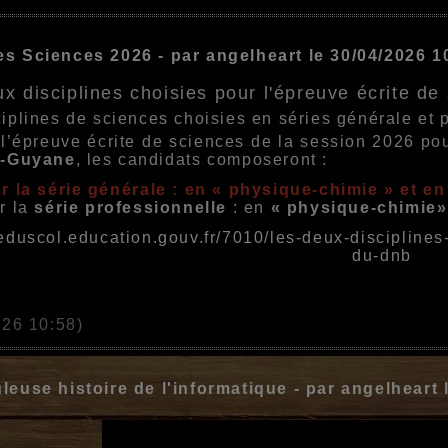
s Sciences 2026 - par angelheart le 30/04/2026 
x disciplines choisies pour l'épreuve écrite d
iplines de sciences choisies en séries générale et 
 l’épreuve écrite de sciences de la session 2026 po
s-Guyane
, les candidats composeront :
r la série générale : en « physique-chimie » et en 
r la
série professionnelle
: en
« physique-chimie
/eduscol.education.gouv.fr/7010/les-deux-disciplines
du-dnb
026 10:58)
leuse histoire de l'informatique - par angelheart