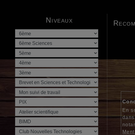
Niveaux
Recom
Cond
En s
dans
nota
Ment