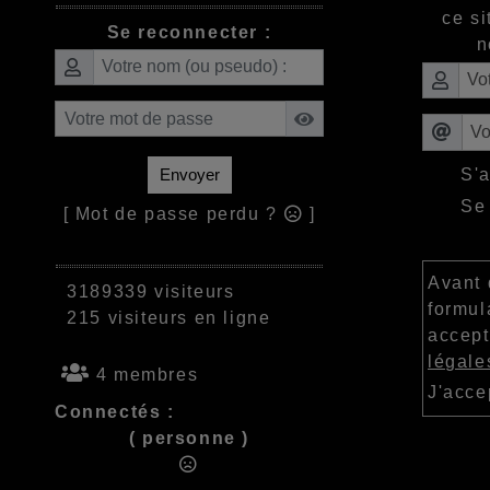
ce si
Se reconnecter :
n
S'
Envoyer
Se
[ Mot de passe perdu ?
]
Avant 
3189339 visiteurs
formula
215 visiteurs en ligne
accept
légale
4 membres
J'acc
Connectés :
( personne )