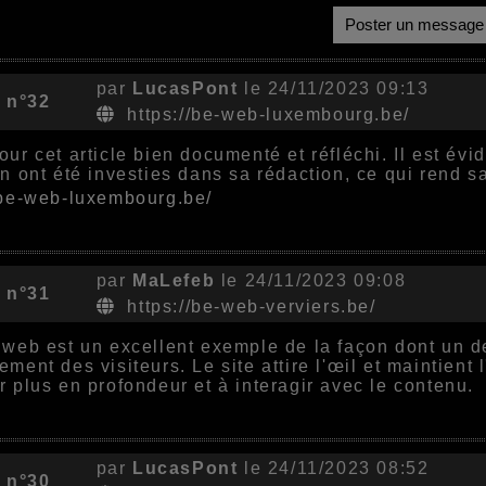
Poster un message
par
LucasPont
le 24/11/2023 09:13
 n°32
https://be-web-luxembourg.be/
our cet article bien documenté et réfléchi. Il est é
on ont été investies dans sa rédaction, ce qui rend s
/be-web-luxembourg.be/
par
MaLefeb
le 24/11/2023 09:08
 n°31
https://be-web-verviers.be/
 web est un excellent exemple de la façon dont un d
ement des visiteurs. Le site attire l'œil et maintient 
r plus en profondeur et à interagir avec le contenu.
par
LucasPont
le 24/11/2023 08:52
 n°30