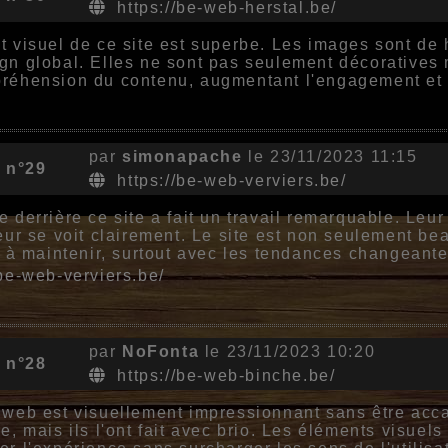
https://be-web-herstal.be/
t visuel de ce site est superbe. Les images sont de h
gn global. Elles ne sont pas seulement décoratives m
réhension du contenu, augmentant l'engagement et l'
par
simonapache
le 23/11/2023 11:15
 n°29
https://be-web-verviers.be/
e derrière ce site a fait un travail remarquable. Leur
teur se voit clairement. Le site est non seulement be
le à maintenir, surtout avec les tendances changeant
/be-web-verviers.be/
par
NoFonta
le 23/11/2023 10:20
 n°28
https://be-web-binche.be/
 web est visuellement impressionnant sans être accabl
re, mais ils l'ont fait avec brio. Les éléments visuel