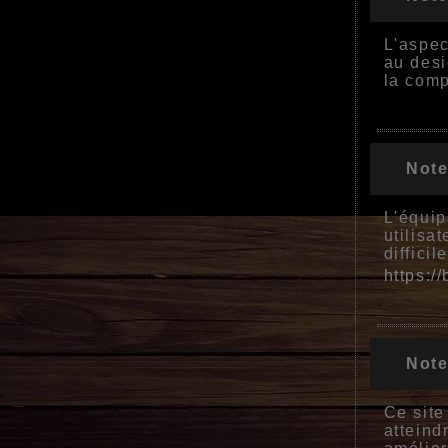
L'aspec
au desi
la comp
Note
L'équip
utilisa
diffici
https:/
Note
Ce site
atteind