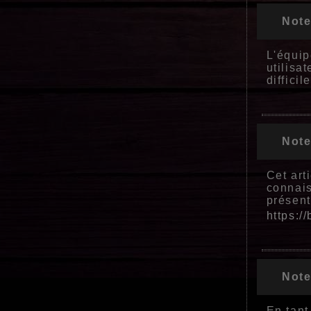
Note
L'équip
utilisa
diffici
Note
Cet art
connais
présent
https:/
Note
En tant