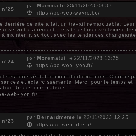
par
Morema
le 23/11/2023 08:37
 n°25
https://be-web-wavre.be/
e derrière ce site a fait un travail remarquable. Leur
teur se voit clairement. Le site est non seulement be
le à maintenir, surtout avec les tendances changeant
par
Morematui
le 22/11/2023 13:25
 n°24
https://be-web-lyon.fr/
icle est une véritable mine d'informations. Chaque 
sances et éclaircissements. Merci pour le temps et l'
ation de ces informations.
/be-web-lyon.fr/
par
Bernardmeme
le 22/11/2023 12:25
 n°23
https://be-web-lille.fr/
 que professionnel du design, je suis vraiment impres