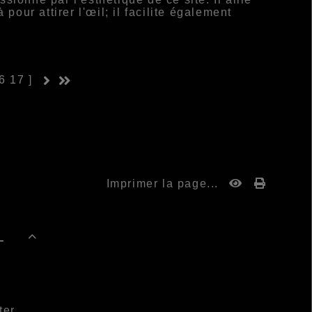
pour attirer l'œil; il facilite également
6
17
]
Imprimer la page...
-

ter