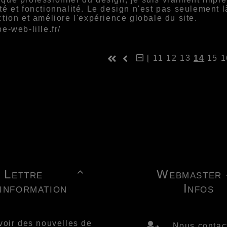
ité et fonctionnalité. Le design n'est pas seulement là 
action et améliore l'expérience globale du site.
be-web-lille.fr/
[
11
12
13
14
15
1
Lettre
Webmaster 

'information
Infos
voir des nouvelles de
Nous contac