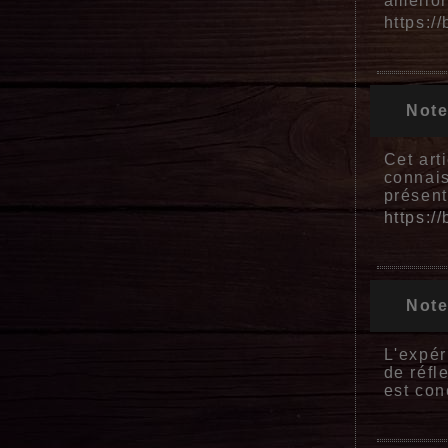
amélior
https:/
Note
Cet art
connais
présent
https:/
Note
L'expér
de réfl
est con