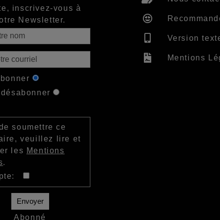
te, inscrivez-vous à
Recommand
otre Newsletter.
Version text
Mentions Lé
abonner
 désabonner
de soumettre ce
ire, veuillez lire et
er les
Mentions
s
.
epte:
Envoyer
Abonné