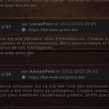
er l'expérience sans surcharger les sens de l'utilisa
/be-web-binche.be/
par
LucasPont
le 23/11/2023 09:35
 n°27
https://be-web-arlon.be/
icle est une véritable mine d'informations. Chaque 
sances et éclaircissements. Merci pour le temps et l'
ation de ces informations.
/be-web-arlon.be/
par
AlexanPetit
le 23/11/2023 08:42
 n°26
https://be-web-soignies.be/
ience utilisateur sur ce site est l'une des meilleures
exion a été mise dans sa conception. Chaque interact
çue pour améliorer l'expérience globale, plutôt que 