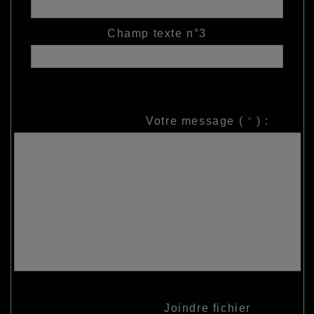
Champ texte n°3
Votre message (
*
) :
Joindre fichier