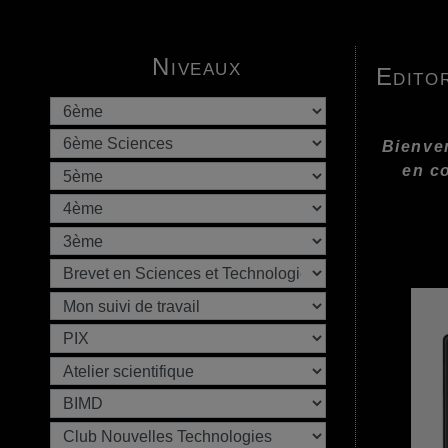
Niveaux
Editor
Bienven
en c