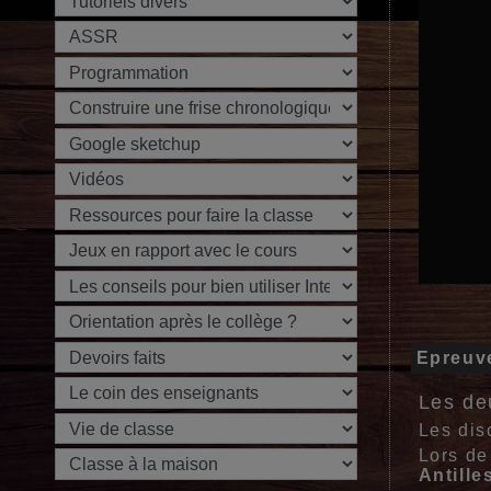
Epreuv
Les de
Les dis
Lors de
Antill