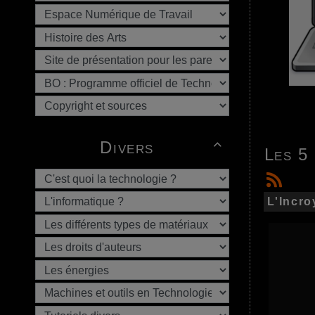
Divers

Les 5
L'Incro