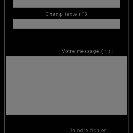
Champ texte n°3
Votre message (
*
) :
Joindre fichier